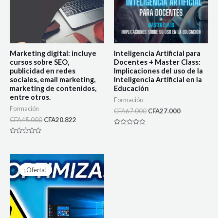
Marketing digital: incluye
Inteligencia Artificial para
cursos sobre SEO,
Docentes + Master Class:
publicidad en redes
Implicaciones del uso de la
sociales, email marketing,
Inteligencia Artificial en la
marketing de contenidos,
Educación
entre otros.
Formación
Formación
CFA
67.000
CFA
27.000
CFA
45.000
CFA
20.822
Rated
0
Rated
out
0
of
out
5
of
5
¡Oferta!
¡Oferta!