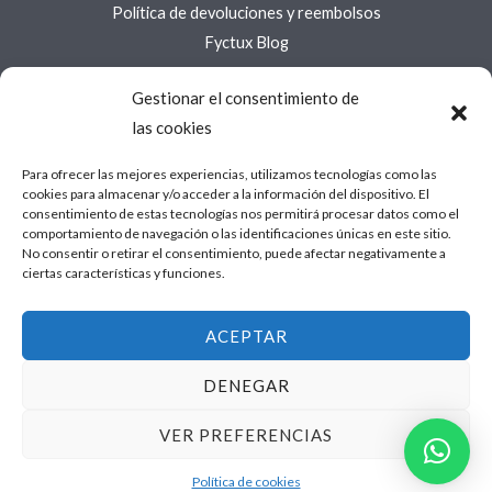
Política de devoluciones y reembolsos
Fyctux Blog
Gestionar el consentimiento de
Acerca de Fyctux
las cookies
Acerca de
Para ofrecer las mejores experiencias, utilizamos tecnologías como las
Contáctanos
cookies para almacenar y/o acceder a la información del dispositivo. El
Política de cookies (UE)
consentimiento de estas tecnologías nos permitirá procesar datos como el
comportamiento de navegación o las identificaciones únicas en este sitio.
Política de privacidad
No consentir o retirar el consentimiento, puede afectar negativamente a
Términos y condiciones
ciertas características y funciones.
Web Fyctux
ACEPTAR
Copyright © 2026 Fyctux Shop
DENEGAR
VER PREFERENCIAS
Powered by Fyctux Shop
Política de cookies