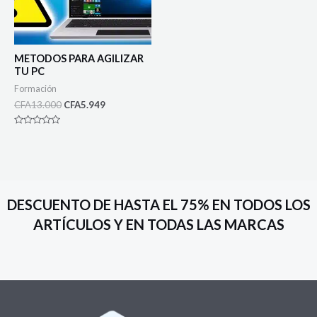
METODOS PARA AGILIZAR
TU PC
Formación
CFA
13.000
CFA
5.949
Rated
0
out
of
5
DESCUENTO DE HASTA EL 75% EN TODOS LOS
ARTÍCULOS Y EN TODAS LAS MARCAS