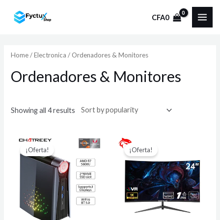
Ir
CFA
0
al
MAI
contenido
ME
Home
/
Electronica
/ Ordenadores & Monitores
Ordenadores & Monitores
Showing all 4 results
¡Oferta!
¡Oferta!