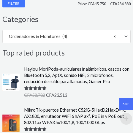
FILTER
Price:
CFA15.750
—
CFA284.880
i
a
Categories
n
x
p
p
Ordenadores & Monitores (4)
×
r
r
i
i
Top rated products
c
c
e
e
Haylou MoriPods-auriculares inalámbricos, cascos con
Bluetooth 5,2, AptX, sonido HiFi, 2 micrófonos,
reducción de ruido para llamadas, Gamer Pro
Rated
5.00
CFA
58.782
CFA
23.513
out of 5
XAF
MikroTik-puertos Ethernet C52iG-5HaxD2HaxD-TC
AX1800, enrutador WiFi 6 hAP ax², PoE in y PoE out
802.11ax WPA3 5x100/1,8, 100/1000 Gbps