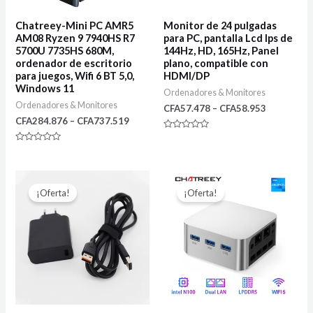
Chatreey-Mini PC AMR5
Monitor de 24 pulgadas
AM08 Ryzen 9 7940HS R7
para PC, pantalla Lcd Ips de
5700U 7735HS 680M,
144Hz, HD, 165Hz, Panel
ordenador de escritorio
plano, compatible con
para juegos, Wifi 6 BT 5,0,
HDMI/DP
Windows 11
Ordenadores & Monitores
Ordenadores & Monitores
CFA
57.478
–
CFA
58.953
CFA
284.876
–
CFA
737.519
Rated
0
Rated
out
0
of
out
5
of
5
¡Oferta!
¡Oferta!