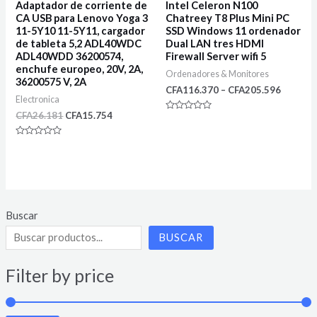
Adaptador de corriente de
Intel Celeron N100
CA USB para Lenovo Yoga 3
Chatreey T8 Plus Mini PC
11-5Y10 11-5Y11, cargador
SSD Windows 11 ordenador
de tableta 5,2 ADL40WDC
Dual LAN tres HDMI
ADL40WDD 36200574,
Firewall Server wifi 5
enchufe europeo, 20V, 2A,
Ordenadores & Monitores
36200575 V, 2A
CFA
116.370
–
CFA
205.596
Electronica
CFA
26.181
CFA
15.754
Rated
0
out
Rated
of
0
5
out
of
5
Buscar
BUSCAR
Filter by price