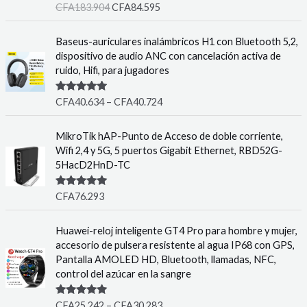
Rated
5.00
CFA
183.904
CFA
84.595
out of 5
Baseus-auriculares inalámbricos H1 con Bluetooth 5,2,
dispositivo de audio ANC con cancelación activa de
ruido, Hifi, para jugadores
Rated
5.00
CFA
40.634
–
CFA
40.724
out of 5
MikroTik hAP-Punto de Acceso de doble corriente,
Wifi 2,4 y 5G, 5 puertos Gigabit Ethernet, RBD52G-
5HacD2HnD-TC
Rated
5.00
CFA
76.293
out of 5
Huawei-reloj inteligente GT4 Pro para hombre y mujer,
accesorio de pulsera resistente al agua IP68 con GPS,
Pantalla AMOLED HD, Bluetooth, llamadas, NFC,
control del azúcar en la sangre
Rated
5.00
CFA
25.242
–
CFA
30.283