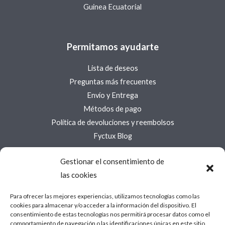
Guinea Ecuatorial
Permitamos ayudarte
Lista de deseos
Preguntas más frecuentes
Envío y Entrega
Métodos de pago
Política de devoluciones y reembolsos
Fyctux Blog
Gestionar el consentimiento de
Acerca de Fyctux
las cookies
Acerca de
Para ofrecer las mejores experiencias, utilizamos tecnologías como las
Contáctanos
cookies para almacenar y/o acceder a la información del dispositivo. El
Política de cookies (UE)
consentimiento de estas tecnologías nos permitirá procesar datos como el
comportamiento de navegación o las identificaciones únicas en este sitio.
Política de privacidad