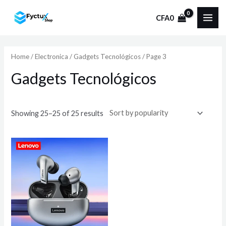
Ir
CFA
0
al
MAI
contenido
ME
Home
/
Electronica
/
Gadgets Tecnológicos
/ Page 3
Gadgets Tecnológicos
Showing 25–25 of 25 results