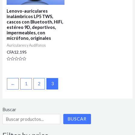
Lenovo-auriculares
inalámbricos LP5 TWS,
cascos con Bluetooth, HiFi,
estéreo 9D, deportivos,
impermeables, con
micrófono, originales
Auriculares y Audífonos
CFA
12.195
Rated
0
out
of
5
←
1
2
3
Buscar
BUSCAR