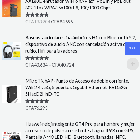
AX1800, enrutador WiFi 6 hAP ax², PoE in y PoE out
802.11ax WPA3 5x100/1,8, 100/1000 Gbps
Rated
5.00
CFA
183.904
CFA
84.595
out of 5
Baseus-auriculares inalámbricos H1 con Bluetooth 5,2,
dispositivo de audio ANC con cancelación activa de
XAF
ruido, Hifi, para jugadores
Rated
5.00
CFA
40.634
–
CFA
40.724
out of 5
MikroTik hAP-Punto de Acceso de doble corriente,
Wifi 2,4 y 5G, 5 puertos Gigabit Ethernet, RBD52G-
5HacD2HnD-TC
Rated
5.00
CFA
76.293
out of 5
Huawei-reloj inteligente GT4 Pro para hombre y mujer,
accesorio de pulsera resistente al agua IP68 con GPS,
Pantalla AMOLED HD, Bluetooth, llamadas, NFC,