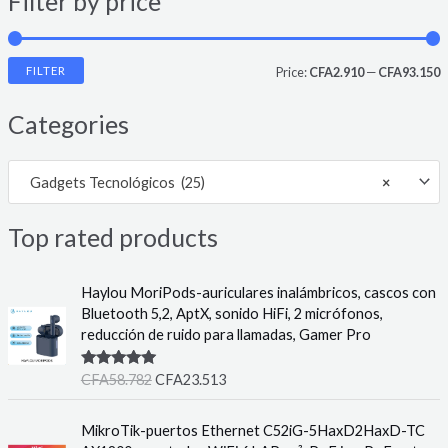
Filter by price
FILTER
Price:
CFA2.910
—
CFA93.150
i
a
Categories
n
x
p
p
Gadgets Tecnológicos (25)
×
r
r
i
i
Top rated products
c
c
e
e
Haylou MoriPods-auriculares inalámbricos, cascos con
Bluetooth 5,2, AptX, sonido HiFi, 2 micrófonos,
reducción de ruido para llamadas, Gamer Pro
Rated
5.00
CFA
58.782
CFA
23.513
out of 5
MikroTik-puertos Ethernet C52iG-5HaxD2HaxD-TC