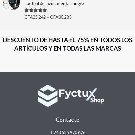
control del azúcar en la sangre
Rated
5.00
CFA
25.242
–
CFA
30.283
out of 5
DESCUENTO DE HASTA EL 75% EN TODOS LOS
ARTÍCULOS Y EN TODAS LAS MARCAS
Contacto
+ 240 555 970 676