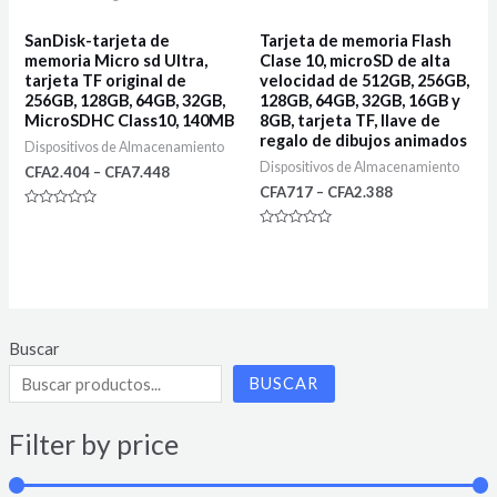
SanDisk-tarjeta de
Tarjeta de memoria Flash
memoria Micro sd Ultra,
Clase 10, microSD de alta
tarjeta TF original de
velocidad de 512GB, 256GB,
256GB, 128GB, 64GB, 32GB,
128GB, 64GB, 32GB, 16GB y
MicroSDHC Class10, 140MB
8GB, tarjeta TF, llave de
regalo de dibujos animados
Dispositivos de Almacenamiento
Dispositivos de Almacenamiento
CFA
2.404
–
CFA
7.448
CFA
717
–
CFA
2.388
Rated
0
Rated
out
0
of
out
5
of
5
Buscar
BUSCAR
Filter by price