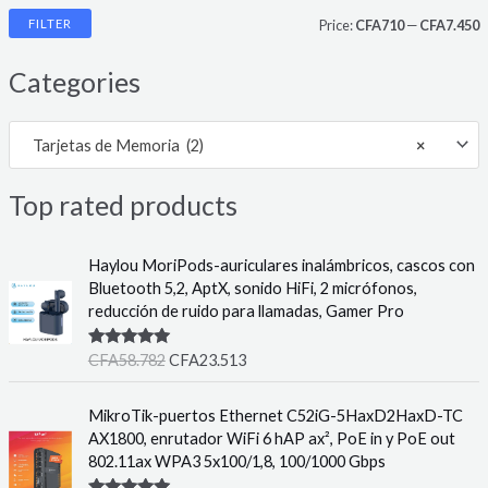
FILTER
Price:
CFA710
—
CFA7.450
i
a
Categories
n
x
p
p
Tarjetas de Memoria (2)
×
r
r
i
i
Top rated products
c
c
e
e
Haylou MoriPods-auriculares inalámbricos, cascos con
Bluetooth 5,2, AptX, sonido HiFi, 2 micrófonos,
reducción de ruido para llamadas, Gamer Pro
Rated
5.00
CFA
58.782
CFA
23.513
out of 5
MikroTik-puertos Ethernet C52iG-5HaxD2HaxD-TC
AX1800, enrutador WiFi 6 hAP ax², PoE in y PoE out
802.11ax WPA3 5x100/1,8, 100/1000 Gbps