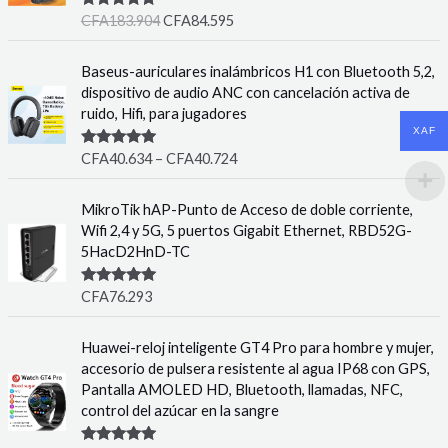
Rated
5.00
CFA
183.904
CFA
84.595
out of 5
Baseus-auriculares inalámbricos H1 con Bluetooth 5,2,
dispositivo de audio ANC con cancelación activa de
ruido, Hifi, para jugadores
XAF
Rated
5.00
CFA
40.634
–
CFA
40.724
out of 5
MikroTik hAP-Punto de Acceso de doble corriente,
Wifi 2,4 y 5G, 5 puertos Gigabit Ethernet, RBD52G-
5HacD2HnD-TC
Rated
5.00
CFA
76.293
out of 5
Huawei-reloj inteligente GT4 Pro para hombre y mujer,
accesorio de pulsera resistente al agua IP68 con GPS,
Pantalla AMOLED HD, Bluetooth, llamadas, NFC,
control del azúcar en la sangre