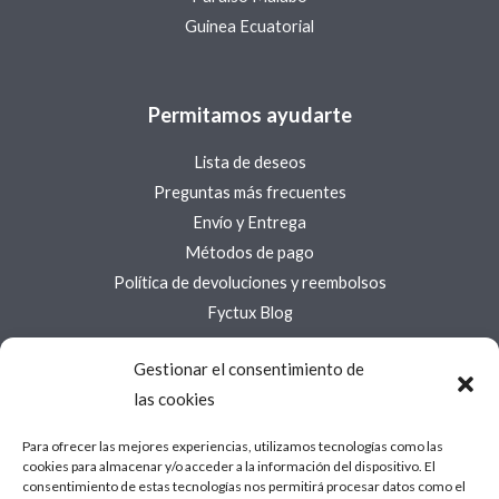
Guinea Ecuatorial
Permitamos ayudarte
Lista de deseos
Preguntas más frecuentes
Envío y Entrega
Métodos de pago
Política de devoluciones y reembolsos
Fyctux Blog
Gestionar el consentimiento de
Acerca de Fyctux
las cookies
Acerca de
Para ofrecer las mejores experiencias, utilizamos tecnologías como las
Contáctanos
cookies para almacenar y/o acceder a la información del dispositivo. El
Política de cookies (UE)
consentimiento de estas tecnologías nos permitirá procesar datos como el