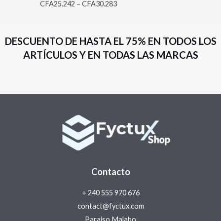
Rated
5.00
CFA
25.242
–
CFA
30.283
out of 5
DESCUENTO DE HASTA EL 75% EN TODOS LOS
ARTÍCULOS Y EN TODAS LAS MARCAS
Contacto
+ 240 555 970 676
contact@fyctux.com
Paraiso Malabo