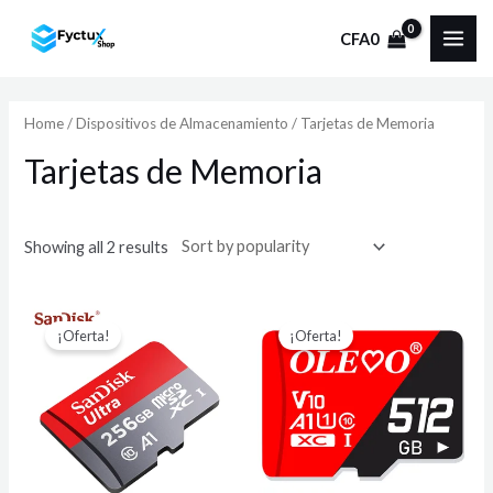
Ir
CFA
0
al
MAI
contenido
ME
Home
/
Dispositivos de Almacenamiento
/ Tarjetas de Memoria
Tarjetas de Memoria
Showing all 2 results
¡Oferta!
¡Oferta!