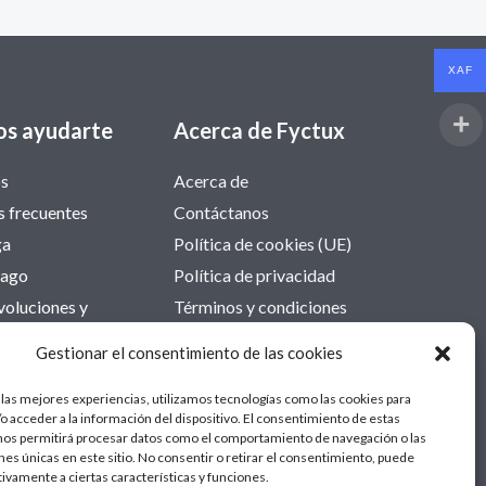
XAF
s ayudarte
Acerca de Fyctux
os
Acerca de
 frecuentes
Contáctanos
ga
Política de cookies (UE)
pago
Política de privacidad
voluciones y
Términos y condiciones
Web Fyctux
Gestionar el consentimiento de las cookies
 las mejores experiencias, utilizamos tecnologías como las cookies para
o acceder a la información del dispositivo. El consentimiento de estas
nos permitirá procesar datos como el comportamiento de navegación o las
ones únicas en este sitio. No consentir o retirar el consentimiento, puede
tivamente a ciertas características y funciones.