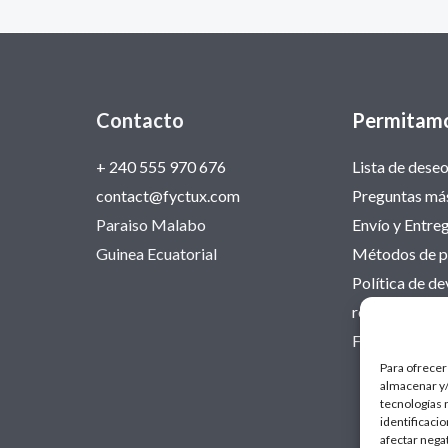
Contacto
Permitamo
+ 240 555 970 676
Lista de dese
contact@fyctux.com
Preguntas más
Paraiso Malabo
Envío y Entre
Guinea Ecuatorial
Métodos de 
Política de de
reembolsos
Fyctux Blog
Para ofrecer
almacenar y/
tecnologías 
identificaci
afectar nega